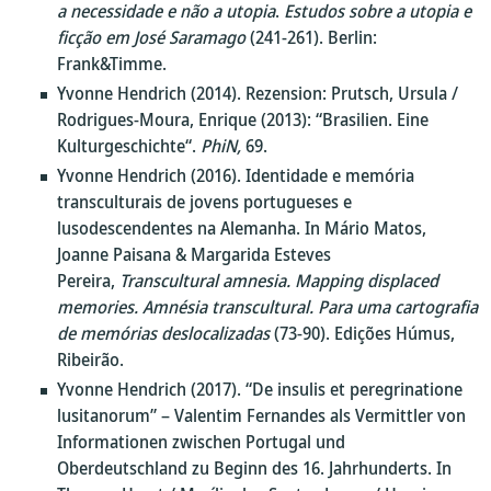
a necessidade e não a utopia
.
Estudos sobre a utopia e
ficção em José Saramago
(241-261). Berlin:
Frank&Timme.
Yvonne Hendrich (2014). Rezension: Prutsch, Ursula /
Rodrigues-Moura, Enrique (2013): “Brasilien. Eine
Kulturgeschichte“.
PhiN,
69.
Yvonne Hendrich (2016). Identidade e memória
transculturais de jovens portugueses e
lusodescendentes na Alemanha. In Mário Matos,
Joanne Paisana & Margarida Esteves
Pereira,
Transcultural amnesia. Mapping displaced
memories. Amnésia transcultural. Para uma cartografia
de memórias deslocalizadas
(73-90). Edições Húmus,
Ribeirão.
Yvonne Hendrich (2017). “De insulis et peregrinatione
lusitanorum” – Valentim Fernandes als Vermittler von
Informationen zwischen Portugal und
Oberdeutschland zu Beginn des 16. Jahrhunderts. In