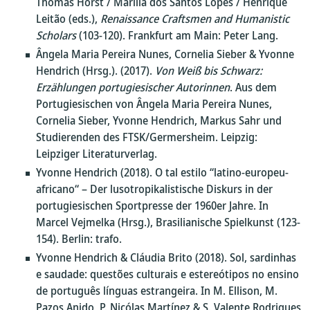
Thomas Horst / Marília dos Santos Lopes / Henrique
Leitão (eds.),
Renaissance Craftsmen and Humanistic
Scholars
(103-120). Frankfurt am Main: Peter Lang.
Ângela Maria Pereira Nunes, Cornelia Sieber & Yvonne
Hendrich (Hrsg.). (2017).
Von Weiß bis Schwarz:
Erzählungen portugiesischer Autorinnen
. Aus dem
Portugiesischen von Ângela Maria Pereira Nunes,
Cornelia Sieber, Yvonne Hendrich, Markus Sahr und
Studierenden des FTSK/Germersheim. Leipzig:
Leipziger Literaturverlag.
Yvonne Hendrich (2018). O tal estilo “latino-europeu-
africano“ – Der lusotropikalistische Diskurs in der
portugiesischen Sportpresse der 1960er Jahre. In
Marcel Vejmelka (Hrsg.), Brasilianische Spielkunst (123-
154). Berlin: trafo.
Yvonne Hendrich & Cláudia Brito (2018). Sol, sardinhas
e saudade: questões culturais e estereótipos no ensino
de português línguas estrangeira. In M. Ellison, M.
Pazos Anido, P. Nicólas Martínez & S. Valente Rodrigues