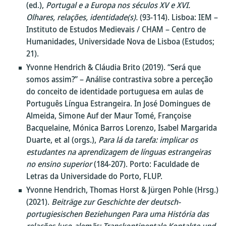
(ed.),
Portugal e a Europa nos séculos XV e XVI.
Olhares, relações, identidade(s).
(93-114). Lisboa: IEM –
Instituto de Estudos Medievais / CHAM – Centro de
Humanidades, Universidade Nova de Lisboa (Estudos;
21).
Yvonne Hendrich & Cláudia Brito (2019). “Será que
somos assim?” – Análise contrastiva sobre a perceção
do conceito de identidade portuguesa em aulas de
Português Língua Estrangeira. In José Domingues de
Almeida, Simone Auf der Maur Tomé, Françoise
Bacquelaine, Mónica Barros Lorenzo, Isabel Margarida
Duarte, et al (orgs.),
Para lá da tarefa: implicar os
estudantes na aprendizagem de línguas estrangeiras
no ensino superior
(184-207). Porto: Faculdade de
Letras da Universidade do Porto, FLUP.
Yvonne Hendrich, Thomas Horst & Jürgen Pohle (Hrsg.)
(2021).
Beiträge zur Geschichte der deutsch-
portugiesischen Beziehungen Para uma História das