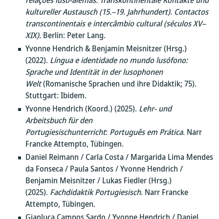
relações luso-alemãs: Transkontinentale Kontakte und
kultureller Austausch (15.–19. Jahrhundert). Contactos
transcontinentais e intercâmbio cultural (séculos XV–
XIX).
Berlin: Peter Lang.
Yvonne Hendrich & Benjamin Meisnitzer (Hrsg.)
(2022).
Língua e identidade no mundo lusófono:
Sprache und Identität in der lusophonen
Welt
(Romanische Sprachen und ihre Didaktik; 75).
Stuttgart: Ibidem.
Yvonne Hendrich (Koord.) (2025).
Lehr- und
Arbeitsbuch für den
Portugiesischunterricht
:
Português em Prática
. Narr
Francke Attempto, Tübingen.
Daniel Reimann / Carla Costa / Margarida Lima Mendes
da Fonseca / Paula Santos / Yvonne Hendrich /
Benjamin Meisnitzer / Lukas Fiedler (Hrsg.)
(2025).
Fachdidaktik Portugiesisch
. Narr Francke
Attempto, Tübingen.
Gianluca Campos Sardo / Yvonne Hendrich / Daniel