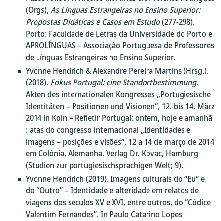
(Orgs),
As Línguas Estrangeiras no Ensino Superior:
Propostas Didáticas e Casos em Estudo
(277-298).
Porto: Faculdade de Letras da Universidade do Porto e
APROLÍNGUAS – Associação Portuguesa de Professores
de Línguas Estrangeiras no Ensino Superior.
Yvonne Hendrich & Alexandre Pereira Martins (Hrsg.).
(2018).
Fokus Portugal: eine Standortbestimmung
.
Akten des internationalen Kongresses „Portugiesische
Identitäten – Positionen und Visionen“, 12. bis 14. März
2014 in Köln = Refletir Portugal: ontem, hoje e amanhã
: atas do congresso internacional „Identidades e
imagens – posições e visões“, 12 a 14 de março de 2014
em Colónia, Alemanha. Verlag Dr. Kovac, Hamburg
(Studien zur portugiesischsprachigen Welt; 9).
Yvonne Hendrich (2019). Imagens culturais do “Eu“ e
do “Outro” – Identidade e alteridade em relatos de
viagens dos séculos XV e XVI, entre outros, do “Códice
Valentim Fernandes”. In Paulo Catarino Lopes